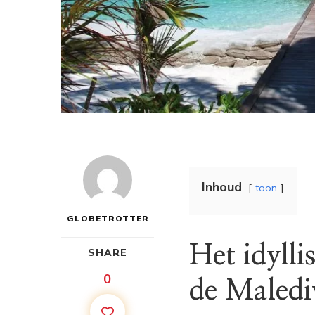
Inhoud
toon
GLOBETROTTER
Het idylli
SHARE
0
de Maledi