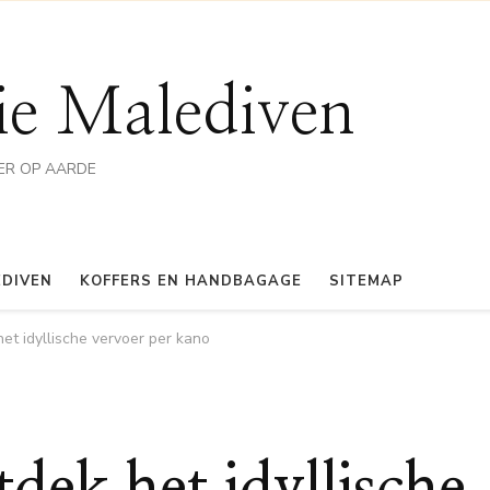
ie Malediven
ER OP AARDE
EDIVEN
KOFFERS EN HANDBAGAGE
SITEMAP
et idyllische vervoer per kano
dek het idyllische