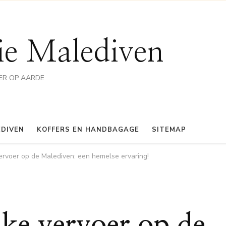
ie Malediven
ER OP AARDE
EDIVEN
KOFFERS EN HANDBAGAGE
SITEMAP
vervoer op de Malediven: een hemelse ervaring!
jke vervoer op de