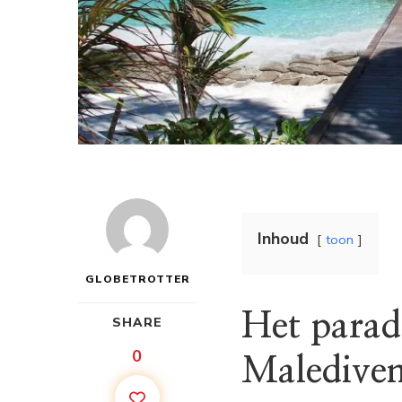
Inhoud
toon
GLOBETROTTER
Het paradi
SHARE
0
Malediven