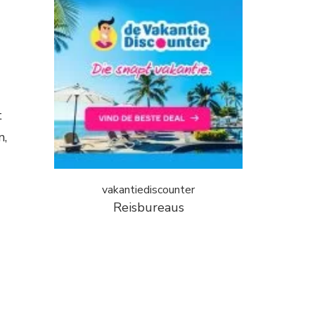
t
n,
vakantiediscounter
Reisbureaus